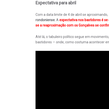
Expectativa para abril
Com a data limite de 4 de abril se aproximando,
rondoniense.
A
expectativa nos bastidores é s
se a reaproximação com os Gonçalves se confir
Até lá, o tabuleiro político segue em moviment
bastidores — onde, como costuma acontecer em