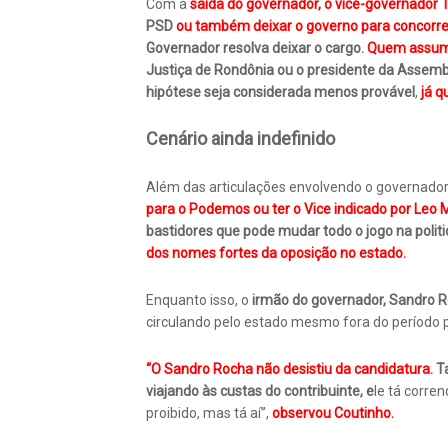
Com a
saída do governador, o vice-governador 
PSD
ou também deixar o governo para concorre
Governador resolva deixar o cargo.
Quem assumir
Justiça de Rondônia ou o presidente da Assemb
hipótese seja considerada menos provável
,
já q
Cenário ainda indefinido
Além das articulações envolvendo o governador
para o Podemos ou ter o Vice indicado por Leo
bastidores que pode mudar todo o jogo na polit
dos nomes fortes da oposição no estado.
Enquanto isso, o
irmão do governador, Sandro R
circulando pelo estado mesmo fora do período
“O Sandro Rocha não desistiu da candidatura.
T
viajando às custas do contribuinte, e
le tá corre
proibido, mas tá aí”,
observou Coutinho.