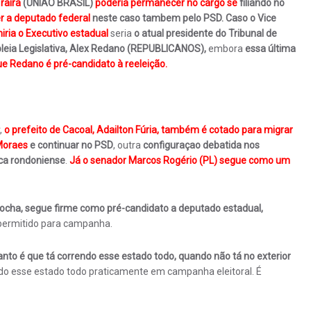
Traira
(UNIAO BRASIL)
poderia permanecer no cargo se
filiando no
r a deputado federal
neste caso tambem pelo PSD.
Caso o Vice
ia o Executivo estadual
seria
o atual presidente do Tribunal de
leia Legislativa, Alex Redano (REPUBLICANOS),
embora
essa última
ue Redano é pré-candidato à reeleição.
,
o prefeito de Cacoal, Adailton Fúria, também é cotado para migrar
 Moraes
e continuar no PSD
,
outra
configuraçao debatida nos
ica rondoniense
.
Já o
senador Marcos Rogério (PL) segue como um
ocha, segue firme como pré-candidato a deputado estadual,
 permitido para campanha.
anto é que tá correndo esse estado todo, quando não tá no exterior
ndo esse estado todo praticamente em campanha eleitoral. É