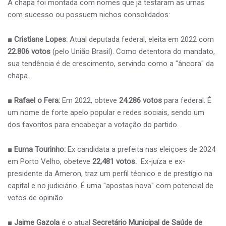
​A chapa foi montada com nomes que já testaram as urnas
com sucesso ou possuem nichos consolidados:
■ ​
Cristiane Lopes:
Atual deputada federal, eleita em 2022 com
22.806 votos
(pelo União Brasil). Como detentora do mandato,
sua tendência é de crescimento, servindo como a "âncora" da
chapa.
■
Rafael o Fera:
Em 2022, obteve
24.286 votos
para federal. É
um nome de forte apelo popular e redes sociais, sendo um
dos favoritos para encabeçar a votação do partido.
■
Euma Tourinho:
Ex candidata a prefeita nas eleiçoes de 2024
em Porto Velho, obeteve
22,481 votos.
Ex-juíza e ex-
presidente da Ameron, traz um perfil técnico e de prestígio na
capital e no judiciário. É uma "apostas nova" com potencial de
votos de opinião.
■
Jaime Gazola
é o atual
Secretário Municipal de Saúde de